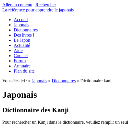
Aller au contenu
|
Rechercher
La référence
pour apprendre le japonais
Accueil
Japonais
Dictionnaires
Des livres !
Le Japon
Actualité
Aide
Contact
Forum
Annuaire
Plan du site
Vous êtes ici : »
Japonais
»
Dictionnaires
» Dictionnaire kanji
Japonais
Dictionnaire des Kanji
Pour rechercher un Kanji dans le dictionnaire, veuillez remplir un seu