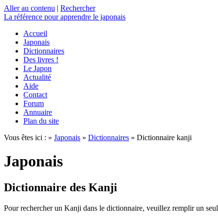
Aller au contenu
|
Rechercher
La référence
pour apprendre le japonais
Accueil
Japonais
Dictionnaires
Des livres !
Le Japon
Actualité
Aide
Contact
Forum
Annuaire
Plan du site
Vous êtes ici : »
Japonais
»
Dictionnaires
» Dictionnaire kanji
Japonais
Dictionnaire des Kanji
Pour rechercher un Kanji dans le dictionnaire, veuillez remplir un seu