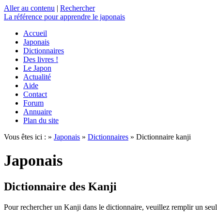
Aller au contenu
|
Rechercher
La référence
pour apprendre le japonais
Accueil
Japonais
Dictionnaires
Des livres !
Le Japon
Actualité
Aide
Contact
Forum
Annuaire
Plan du site
Vous êtes ici : »
Japonais
»
Dictionnaires
» Dictionnaire kanji
Japonais
Dictionnaire des Kanji
Pour rechercher un Kanji dans le dictionnaire, veuillez remplir un seu