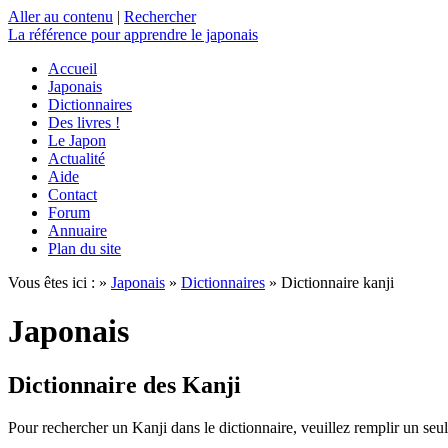
Aller au contenu
|
Rechercher
La référence
pour apprendre le japonais
Accueil
Japonais
Dictionnaires
Des livres !
Le Japon
Actualité
Aide
Contact
Forum
Annuaire
Plan du site
Vous êtes ici : »
Japonais
»
Dictionnaires
» Dictionnaire kanji
Japonais
Dictionnaire des Kanji
Pour rechercher un Kanji dans le dictionnaire, veuillez remplir un seu