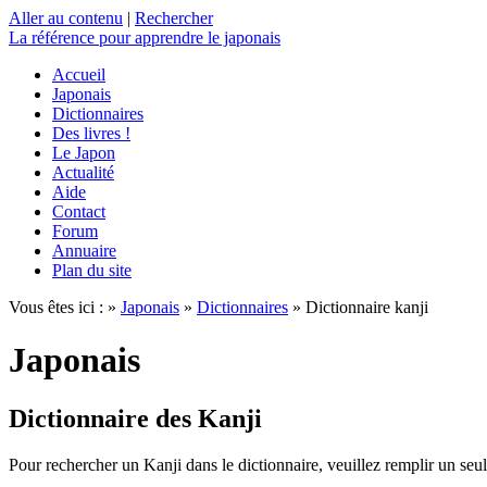
Aller au contenu
|
Rechercher
La référence
pour apprendre le japonais
Accueil
Japonais
Dictionnaires
Des livres !
Le Japon
Actualité
Aide
Contact
Forum
Annuaire
Plan du site
Vous êtes ici : »
Japonais
»
Dictionnaires
» Dictionnaire kanji
Japonais
Dictionnaire des Kanji
Pour rechercher un Kanji dans le dictionnaire, veuillez remplir un seu