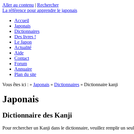
Aller au contenu
|
Rechercher
La référence
pour apprendre le japonais
Accueil
Japonais
Dictionnaires
Des livres !
Le Japon
Actualité
Aide
Contact
Forum
Annuaire
Plan du site
Vous êtes ici : »
Japonais
»
Dictionnaires
» Dictionnaire kanji
Japonais
Dictionnaire des Kanji
Pour rechercher un Kanji dans le dictionnaire, veuillez remplir un seu