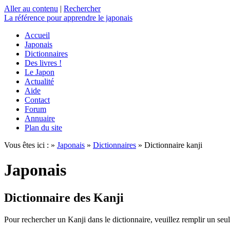
Aller au contenu
|
Rechercher
La référence
pour apprendre le japonais
Accueil
Japonais
Dictionnaires
Des livres !
Le Japon
Actualité
Aide
Contact
Forum
Annuaire
Plan du site
Vous êtes ici : »
Japonais
»
Dictionnaires
» Dictionnaire kanji
Japonais
Dictionnaire des Kanji
Pour rechercher un Kanji dans le dictionnaire, veuillez remplir un seu