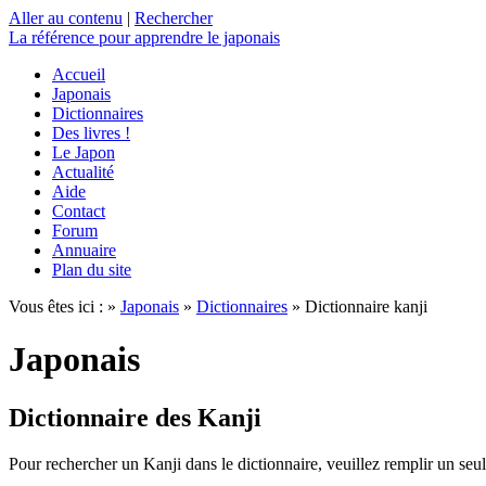
Aller au contenu
|
Rechercher
La référence
pour apprendre le japonais
Accueil
Japonais
Dictionnaires
Des livres !
Le Japon
Actualité
Aide
Contact
Forum
Annuaire
Plan du site
Vous êtes ici : »
Japonais
»
Dictionnaires
» Dictionnaire kanji
Japonais
Dictionnaire des Kanji
Pour rechercher un Kanji dans le dictionnaire, veuillez remplir un seu