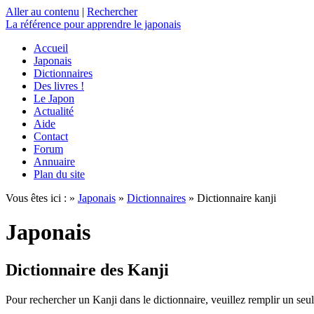
Aller au contenu
|
Rechercher
La référence
pour apprendre le japonais
Accueil
Japonais
Dictionnaires
Des livres !
Le Japon
Actualité
Aide
Contact
Forum
Annuaire
Plan du site
Vous êtes ici : »
Japonais
»
Dictionnaires
» Dictionnaire kanji
Japonais
Dictionnaire des Kanji
Pour rechercher un Kanji dans le dictionnaire, veuillez remplir un seu