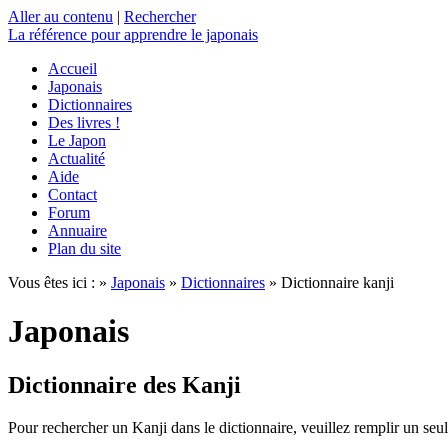
Aller au contenu
|
Rechercher
La référence
pour apprendre le japonais
Accueil
Japonais
Dictionnaires
Des livres !
Le Japon
Actualité
Aide
Contact
Forum
Annuaire
Plan du site
Vous êtes ici : »
Japonais
»
Dictionnaires
» Dictionnaire kanji
Japonais
Dictionnaire des Kanji
Pour rechercher un Kanji dans le dictionnaire, veuillez remplir un seu