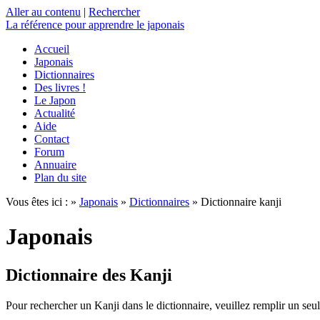
Aller au contenu
|
Rechercher
La référence
pour apprendre le japonais
Accueil
Japonais
Dictionnaires
Des livres !
Le Japon
Actualité
Aide
Contact
Forum
Annuaire
Plan du site
Vous êtes ici : »
Japonais
»
Dictionnaires
» Dictionnaire kanji
Japonais
Dictionnaire des Kanji
Pour rechercher un Kanji dans le dictionnaire, veuillez remplir un seu