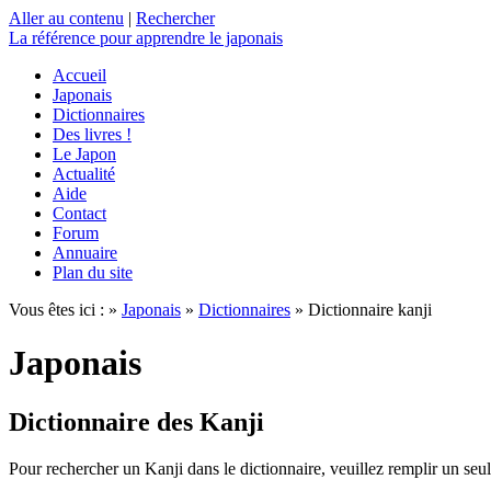
Aller au contenu
|
Rechercher
La référence
pour apprendre le japonais
Accueil
Japonais
Dictionnaires
Des livres !
Le Japon
Actualité
Aide
Contact
Forum
Annuaire
Plan du site
Vous êtes ici : »
Japonais
»
Dictionnaires
» Dictionnaire kanji
Japonais
Dictionnaire des Kanji
Pour rechercher un Kanji dans le dictionnaire, veuillez remplir un seu