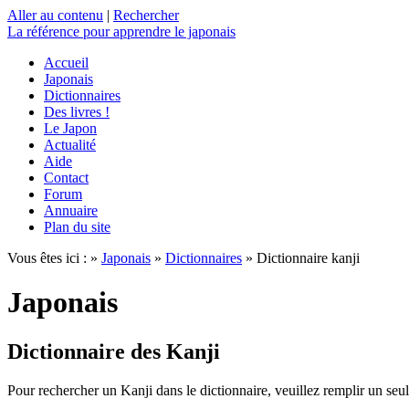
Aller au contenu
|
Rechercher
La référence
pour apprendre le japonais
Accueil
Japonais
Dictionnaires
Des livres !
Le Japon
Actualité
Aide
Contact
Forum
Annuaire
Plan du site
Vous êtes ici : »
Japonais
»
Dictionnaires
» Dictionnaire kanji
Japonais
Dictionnaire des Kanji
Pour rechercher un Kanji dans le dictionnaire, veuillez remplir un seu