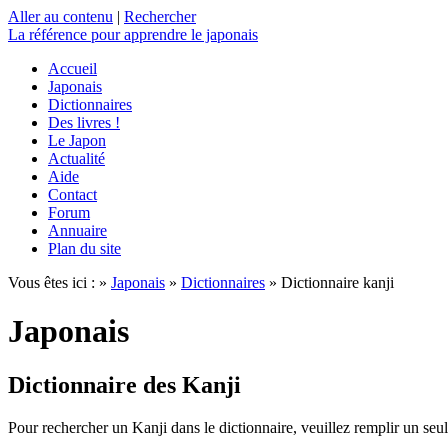
Aller au contenu
|
Rechercher
La référence
pour apprendre le japonais
Accueil
Japonais
Dictionnaires
Des livres !
Le Japon
Actualité
Aide
Contact
Forum
Annuaire
Plan du site
Vous êtes ici : »
Japonais
»
Dictionnaires
» Dictionnaire kanji
Japonais
Dictionnaire des Kanji
Pour rechercher un Kanji dans le dictionnaire, veuillez remplir un seu