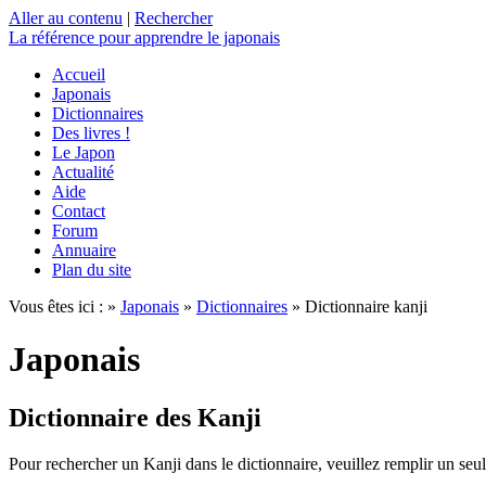
Aller au contenu
|
Rechercher
La référence
pour apprendre le japonais
Accueil
Japonais
Dictionnaires
Des livres !
Le Japon
Actualité
Aide
Contact
Forum
Annuaire
Plan du site
Vous êtes ici : »
Japonais
»
Dictionnaires
» Dictionnaire kanji
Japonais
Dictionnaire des Kanji
Pour rechercher un Kanji dans le dictionnaire, veuillez remplir un seu