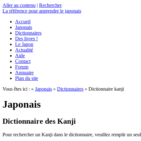
Aller au contenu
|
Rechercher
La référence
pour apprendre le japonais
Accueil
Japonais
Dictionnaires
Des livres !
Le Japon
Actualité
Aide
Contact
Forum
Annuaire
Plan du site
Vous êtes ici : »
Japonais
»
Dictionnaires
» Dictionnaire kanji
Japonais
Dictionnaire des Kanji
Pour rechercher un Kanji dans le dictionnaire, veuillez remplir un seu