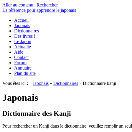
Aller au contenu
|
Rechercher
La référence
pour apprendre le japonais
Accueil
Japonais
Dictionnaires
Des livres !
Le Japon
Actualité
Aide
Contact
Forum
Annuaire
Plan du site
Vous êtes ici : »
Japonais
»
Dictionnaires
» Dictionnaire kanji
Japonais
Dictionnaire des Kanji
Pour rechercher un Kanji dans le dictionnaire, veuillez remplir un seu