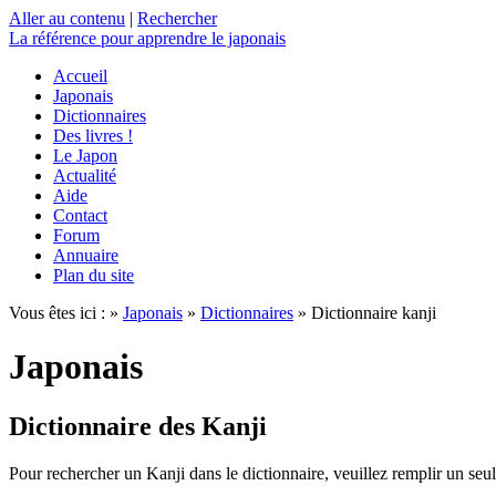
Aller au contenu
|
Rechercher
La référence
pour apprendre le japonais
Accueil
Japonais
Dictionnaires
Des livres !
Le Japon
Actualité
Aide
Contact
Forum
Annuaire
Plan du site
Vous êtes ici : »
Japonais
»
Dictionnaires
» Dictionnaire kanji
Japonais
Dictionnaire des Kanji
Pour rechercher un Kanji dans le dictionnaire, veuillez remplir un seu