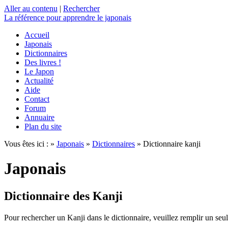
Aller au contenu
|
Rechercher
La référence
pour apprendre le japonais
Accueil
Japonais
Dictionnaires
Des livres !
Le Japon
Actualité
Aide
Contact
Forum
Annuaire
Plan du site
Vous êtes ici : »
Japonais
»
Dictionnaires
» Dictionnaire kanji
Japonais
Dictionnaire des Kanji
Pour rechercher un Kanji dans le dictionnaire, veuillez remplir un seu