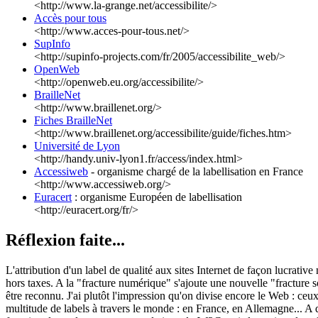
<http://www.la-grange.net/accessibilite/>
Accès pour tous
<http://www.acces-pour-tous.net/>
SupInfo
<http://supinfo-projects.com/fr/2005/accessibilite_web/>
OpenWeb
<http://openweb.eu.org/accessibilite/>
BrailleNet
<http://www.braillenet.org/>
Fiches BrailleNet
<http://www.braillenet.org/accessibilite/guide/fiches.htm>
Université de Lyon
<http://handy.univ-lyon1.fr/access/index.html>
Accessiweb
- organisme chargé de la labellisation en France
<http://www.accessiweb.org/>
Euracert
: organisme Européen de labellisation
<http://euracert.org/fr/>
Réflexion faite...
L'attribution d'un label de qualité aux sites Internet de façon lucrat
hors taxes. A la "fracture numérique" s'ajoute une nouvelle "fracture s
être reconnu. J'ai plutôt l'impression qu'on divise encore le Web : ceu
multitude de labels à travers le monde : en France, en Allemagne... A q