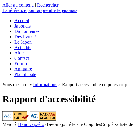
Aller au contenu
|
Rechercher
La référence
pour apprendre le japonais
Accueil
Japonais
Dictionnaires
Des livres !
Le Japon
Actualité
Aide
Contact
Forum
Annuaire
Plan du site
Vous êtes ici : »
Informations
» Rapport accessibilite crapules corp
Rapport d'accessibilité
Merci à
Handicapzéro
d'avoir ajouté le site CrapulesCorp à sa liste de 