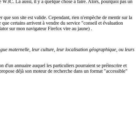
 W3C. Là aussi, il y a quelque chose à faire. Alors, pourquoi pas un
ue son site est valide. Cependant, rien n'empèche de mentir sur la
ir que certains arrivent à vendre du service "conseil et évaluation
idator sur mon navigateur Firefox vire au jaune) .
langue maternelle, leur culture, leur localisation géographique, ou leurs
n d'un annuaire auquel les particuliers pourraient se préinscrire et
le propose déjà son moteur de recherche dans un format "accessible"