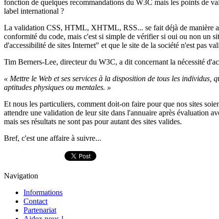
fonction de quelques recommandations du W3C mais les points de valida
label international ?
La validation CSS, HTML, XHTML, RSS... se fait déjà de manière auto
conformité du code, mais c'est si simple de vérifier si oui ou non un sit
d'accessibilité de sites Internet" et que le site de la société n'est pas
Tim Berners-Lee, directeur du W3C, a dit concernant la nécessité d'ac
« Mettre le Web et ses services à la disposition de tous les individus, 
aptitudes physiques ou mentales. »
Et nous les particuliers, comment doit-on faire pour que nos sites soien
attendre une validation de leur site dans l'annuaire après évaluation 
mais ses résultats ne sont pas pour autant des sites valides.
Bref, c'est une affaire à suivre...
Navigation
Informations
Contact
Partenariat
Aidez-nous !