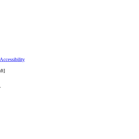
Accessibility
ft]
>