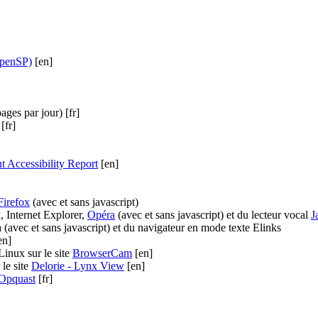
penSP)
[en]
ges par jour) [fr]
[fr]
Accessibility Report
[en]
Firefox
(avec et sans javascript)
, Internet Explorer,
Opéra
(avec et sans javascript) et du lecteur vocal
J
 (avec et sans javascript) et du navigateur en mode texte Elinks
en]
Linux sur le site
BrowserCam
[en]
 le site
Delorie - Lynx View
[en]
Opquast
[fr]