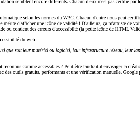
tion semblent encore différents. Chacun d'eux n'est pas certifié par le
matique selon les normes du W3C. Chacun d'entre nous peut certifier q
e mérite d'afficher une icône de validité ! D'ailleurs, ça m'attriste de vo
 valide ou contient des erreurs d'accessibilté (la petite icône de HTML Val
cessibilité du web :
quel que soit leur matériel ou logiciel, leur infrastructure réseau, leur 
t reconnus comme accessibles ? Peut-être faudrait-il envisager la créatio
avec des outils gratuits, performants et une vérification manuelle. Goog