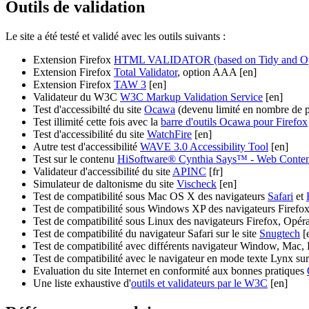
Outils de validation
Le site a été testé et validé avec les outils suivants :
Extension Firefox
HTML VALIDATOR (based on Tidy and O
Extension Firefox
Total Validator
, option AAA [en]
Extension Firefox
TAW 3
[en]
Validateur du W3C
W3C Markup Validation Service
[en]
Test d'accessibilté du site
Ocawa
(devenu limité en nombre de pa
Test illimité cette fois avec la
barre d'outils Ocawa pour Firefox
Test d'accessibilité du site
WatchFire
[en]
Autre test d'accessibilité
WAVE 3.0 Accessibility Tool
[en]
Test sur le contenu
HiSoftware® Cynthia Says™ - Web Content 
Validateur d'accessibilité du site
APINC
[fr]
Simulateur de daltonisme du site
Vischeck
[en]
Test de compatibilité sous Mac OS X des navigateurs
Safari
et
Test de compatibilité sous Windows XP des navigateurs Firefox
Test de compatibilité sous Linux des navigateurs Firefox, Opéra
Test de compatibilité du navigateur Safari sur le site
Snugtech
[
Test de compatibilité avec différents navigateur Window, Mac, 
Test de compatibilité avec le navigateur en mode texte Lynx sur
Evaluation du site Internet en conformité aux bonnes pratiques
Une liste exhaustive d'
outils et validateurs par le W3C
[en]