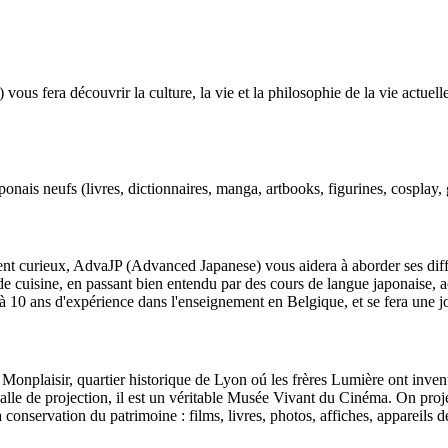
 fera découvrir la culture, la vie et la philosophie de la vie actuelle
onais neufs (livres, dictionnaires, manga, artbooks, figurines, cosplay, 
ent curieux, AdvaJP (Advanced Japanese) vous aidera à aborder ses diffé
de cuisine, en passant bien entendu par des cours de langue japonaise, a
 10 ans d'expérience dans l'enseignement en Belgique, et se fera une jo
 Monplaisir, quartier historique de Lyon oú les frères Lumière ont inven
 salle de projection, il est un véritable Musée Vivant du Cinéma. On proje
conservation du patrimoine : films, livres, photos, affiches, appareils de