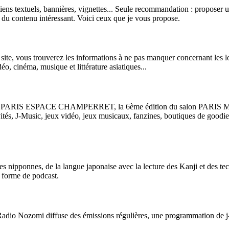
s textuels, bannières, vignettes... Seule recommandation : proposer un co
r du contenu intéressant. Voici ceux que je vous propose.
 site, vous trouverez les informations à ne pas manquer concernant les loi
, cinéma, musique et littérature asiatiques...
08 à PARIS ESPACE CHAMPERRET, la 6ème édition du salon PARIS MAN
nvités, J-Music, jeux vidéo, jeux musicaux, fanzines, boutiques de goodi
mes nipponnes, de la langue japonaise avec la lecture des Kanji et des 
s forme de podcast.
Radio Nozomi diffuse des émissions régulières, une programmation de j