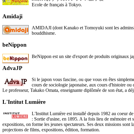
Ecole de français à Tokyo.
Amidaji
AMIDAJI (dont Kanako et Tomoyuki sont les admins) vous
bouddhisme.
beNippon
BeNippon est un site d'export de produits originaux jap
AdvaJP
Si le japon vous fascine, ou que vous en êtes simplem
cours de sociologie japonaise, aux cours d'histoire ou 
Le professeur, Takako Omata, enseignante diplômée de son état, a déjà
L'Intitut Lumière
L'Institut Lumière est installé depuis 1982 au coeur de
: Sortie d'usine, en 1895. A la fois lieu de mémoire et
expositions, on forme les jeunes spectateurs. Ses deux missions sont la 
projections de films, expositions, édition, formation.