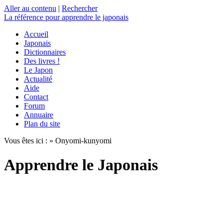
Aller au contenu
|
Rechercher
La référence
pour apprendre le japonais
Accueil
Japonais
Dictionnaires
Des livres !
Le Japon
Actualité
Aide
Contact
Forum
Annuaire
Plan du site
Vous êtes ici : » Onyomi-kunyomi
Apprendre le Japonais