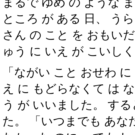
まるで ゆめ の ような 
ところ が ある 日、 う
さん の こと を おもい
ゅう に いえ が こいし
「ながい こと おせわ に
え に もどらなくて は
う が いいました。 する
た。 「いつまでも あなた