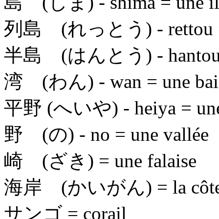
島 (しま)
- shima = une î
列島 (れっとう)
- rettou
半島 (はんとう)
- hantou
湾 (わん)
- wan = une bai
平野 (へいや)
- heiya = un
野 (の)
- no = une vallée
崎 (ざき)
= une falaise
海岸 (かいがん)
= la côt
サンゴ
= corail