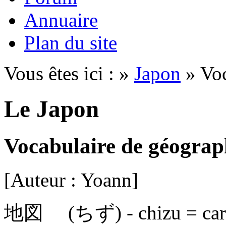
Annuaire
Plan du site
Vous êtes ici : »
Japon
» Voc
Le Japon
Vocabulaire de géograp
[Auteur : Yoann]
地図 (ちず)
- chizu = car