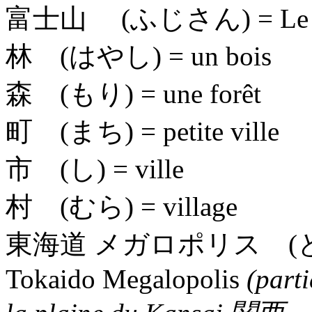
富士山 (ふじさん)
= Le
林 (はやし)
= un bois
森 (もり)
= une forêt
町 (まち)
= petite ville
市 (し)
= ville
村 (むら)
= village
東海道 メガロポリス (
Tokaido Megalopolis
(part