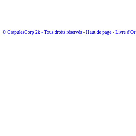
© CrapulesCorp 2k - Tous droits réservés
-
Haut de page
-
Livre d'Or