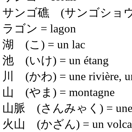
サンゴ礁 (サンゴショウ
ラゴン
= lagon
湖 (こ)
= un lac
池 (いけ)
= un étang
川 (かわ)
= une rivière, u
山 (やま)
= montagne
山脈 (さんみゃく)
= une
火山 (かざん)
= un volc