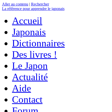
Aller au contenu
|
Rechercher
La référence
pour apprendre le japonais
Accueil
Japonais
Dictionnaires
Des livres !
Le Japon
Actualité
Aide
Contact
Forum