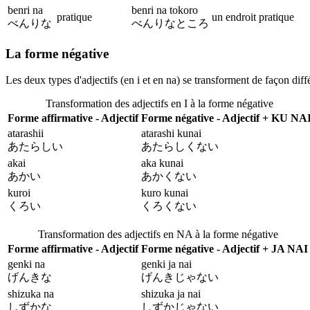
benri na
benri na tokoro
pratique
un endroit pratique
べんりな
べんりなところ
La forme négative
Les deux types d'adjectifs (en i et en na) se transforment de façon diff
Transformation des adjectifs en I à la forme négative
Forme affirmative - Adjectif
Forme négative - Adjectif + KU NA
atarashii
atarashi kunai
あたらしい
あたらしくない
akai
aka kunai
あかい
あかくない
kuroi
kuro kunai
くろい
くろくない
Transformation des adjectifs en NA à la forme négative
Forme affirmative - Adjectif
Forme négative - Adjectif + JA NAI
genki na
genki ja nai
げんきな
げんきじゃない
shizuka na
shizuka ja nai
しずかな
しずかじゃない