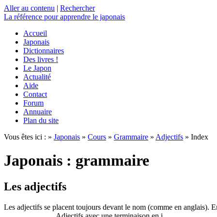
Aller au contenu
|
Rechercher
La référence
pour apprendre le japonais
Accueil
Japonais
Dictionnaires
Des livres !
Le Japon
Actualité
Aide
Contact
Forum
Annuaire
Plan du site
Vous êtes ici : »
Japonais
»
Cours
»
Grammaire
»
Adjectifs
» Index
Japonais : grammaire
Les adjectifs
Les adjectifs se placent toujours devant le nom (comme en anglais). En 
Adjectifs avec une terminaison en i