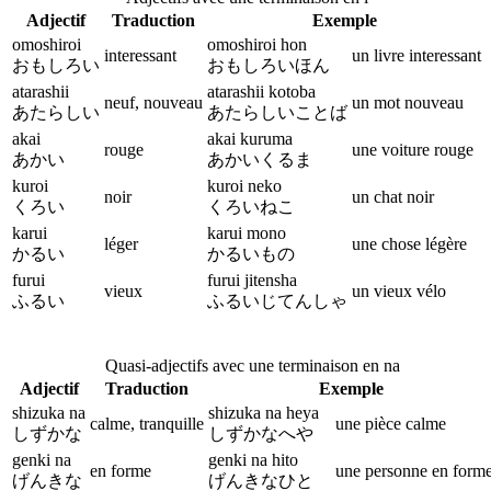
Adjectif
Traduction
Exemple
omoshiroi
omoshiroi hon
interessant
un livre interessant
おもしろい
おもしろいほん
atarashii
atarashii kotoba
neuf, nouveau
un mot nouveau
あたらしい
あたらしいことば
akai
akai kuruma
rouge
une voiture rouge
あかい
あかいくるま
kuroi
kuroi neko
noir
un chat noir
くろい
くろいねこ
karui
karui mono
léger
une chose légère
かるい
かるいもの
furui
furui jitensha
vieux
un vieux vélo
ふるい
ふるいじてんしゃ
Quasi-adjectifs avec une terminaison en na
Adjectif
Traduction
Exemple
shizuka na
shizuka na heya
calme, tranquille
une pièce calme
しずかな
しずかなへや
genki na
genki na hito
en forme
une personne en form
げんきな
げんきなひと