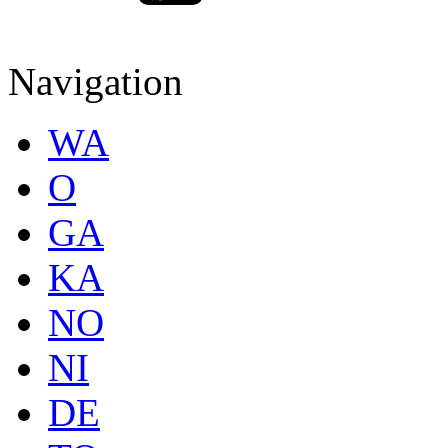
Navigation
WA
O
GA
KA
NO
NI
DE