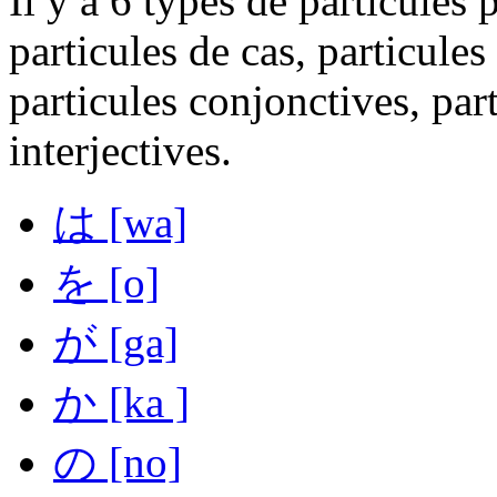
Il y a 6 types de particules
particules de cas, particule
particules conjonctives, part
interjectives.
は
[wa]
を
[o]
が
[ga]
か
[ka ]
の
[no]