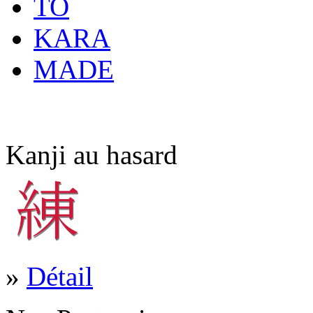
TO
KARA
MADE
Kanji au hasard
»
Détail