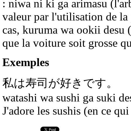
: niwa ni ki ga arimasu (l'ar
valeur par l'utilisation de 
cas, kuruma wa ookii desu (la
que la voiture soit grosse q
Exemples
私
は
寿司
が
好きです。
watashi wa sushi ga suki de
J'adore les sushis (en ce qui