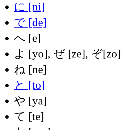
に
[ni]
で
[de]
へ
[e]
よ
[yo],
ぜ
[ze], ぞ[zo]
ね
[ne]
と
[to]
や
[ya]
て
[te]