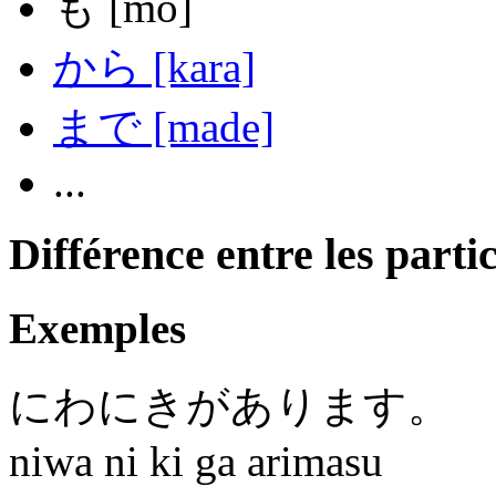
も
[mo]
から
[kara]
まで
[made]
...
Différence entre les part
Exemples
にわにき
が
あります
。
niwa ni ki ga arimasu