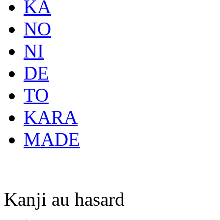
KA
NO
NI
DE
TO
KARA
MADE
Kanji au hasard