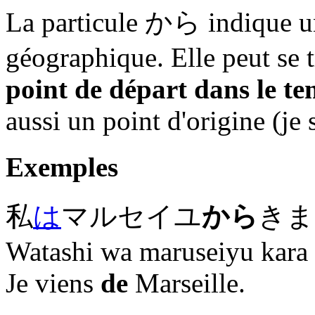
La particule
から
indique u
géographique. Elle peut se 
point de départ dans le te
aussi un point d'origine (je 
Exemples
私
は
マルセイユ
から
きま
Watashi wa maruseiyu kara 
Je viens
de
Marseille.