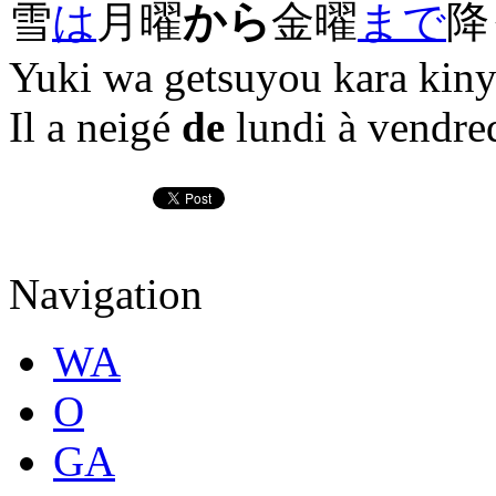
雪
は
月曜
から
金曜
まで
降
Yuki wa getsuyou kara kiny
Il a neigé
de
lundi à vendred
Navigation
WA
O
GA