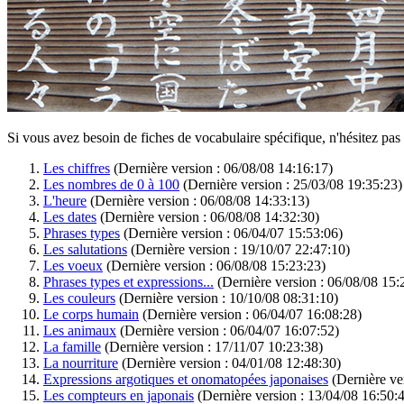
Si vous avez besoin de fiches de vocabulaire spécifique, n'hésitez pas
Les chiffres
(Dernière version : 06/08/08 14:16:17)
Les nombres de 0 à 100
(Dernière version : 25/03/08 19:35:23)
L'heure
(Dernière version : 06/08/08 14:33:13)
Les dates
(Dernière version : 06/08/08 14:32:30)
Phrases types
(Dernière version : 06/04/07 15:53:06)
Les salutations
(Dernière version : 19/10/07 22:47:10)
Les voeux
(Dernière version : 06/08/08 15:23:23)
Phrases types et expressions...
(Dernière version : 06/08/08 15:
Les couleurs
(Dernière version : 10/10/08 08:31:10)
Le corps humain
(Dernière version : 06/04/07 16:08:28)
Les animaux
(Dernière version : 06/04/07 16:07:52)
La famille
(Dernière version : 17/11/07 10:23:38)
La nourriture
(Dernière version : 04/01/08 12:48:30)
Expressions argotiques et onomatopées japonaises
(Dernière ve
Les compteurs en japonais
(Dernière version : 13/04/08 16:50: