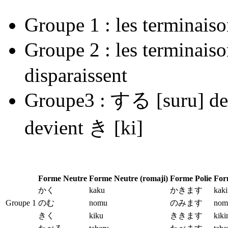
Groupe 1 : les terminaiso
Groupe 2 : les terminaiso
disparaissent
Groupe3 : する [suru] de
devient き [ki]
Forme Neutre
Forme Neutre (romaji)
Forme Polie
For
かく
kaku
かきます
kak
Groupe 1
のむ
nomu
のみます
nom
きく
kiku
ききます
kik